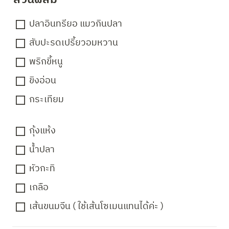
ปลาอินทรียอ แมวกินปลา
สับปะรดเปรี้ยวอมหวาน
พริกขี้หนู
ขิงอ่อน
กระเทียม
กุ้งแห้ง
น้ำปลา
หัวกะทิ
เกลือ
เส้นขนมจีน ( ใช้เส้นโซเมนแทนได้ค่ะ )