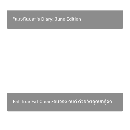
"แมวกินปลา's Diary: June Edition
Eat True Eat Clean-กินจริง กินดี ด้วยวัตถุดิบที่รู้จัก
Eat True Eat Clean-กินจริง กินดี ด้วยวัตถุดิบที่รู้จัก
อาหารแปรรูป ดีต่อสุขภาพได้จริงหรือ?