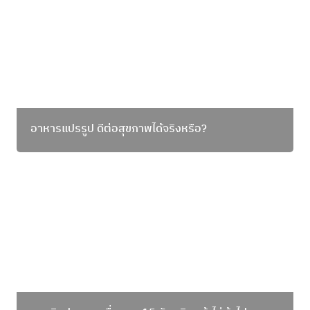
อาหารแปรรูป ดีต่อสุขภาพได้จริงหรือ?
แมวกินปลาและเพื่อนพา 15 วัตถุดิบหน้าไม่คุ้นไปเจอ
คุณที่งาน Rice fest 2025