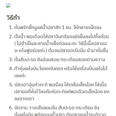
วิธีทำ 
หั่นพริกขี้หนูแช่น้ำปลาสัก 1 ชม. ให้คลายเผ็ดลง
ต้มน้ำ พอเดือดใส่ปลาอินทรียอแช่แข็งลงไปทั้งก้อน 
( ไม่จำเป็นละลายน้ำแข็งก่อนนะคะ วิธีนี้เนื้อปลายอ
จะเด้งฟูอร่อยค่ะ) ต้มจนปลายอเริ่มนิ่ม นำมาหั่นชิ้น
หั่นสับปะรด ขิงอ่อนซอย กระเทียมซอยตามขวาง
ทำกุ้งแห้งป่น โขลกกับครก หรือใช้เครื่องปั่นแห้งได้
เลยค่ะ
เปิดเตาอุ่นหัวกะทิ พอร้อน ใส่เกลือเล็กน้อย ใส่เนื้อ
ปลายอที่หั่นไว้ลงต้มกับกะทิแค่พอเดือดเล็กน้อย ยก
ลงจากเตา
จัดจาน วางเส้นขนมจีน สับปะรด กระเทียม ขิง 
กุ้งแห้งป่น พริกดองน้ำปลา ตักปลายอน้ำกะทิราด 