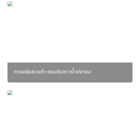
ทานคลีนชวนทำ-ขนมจีนซาวน้ำปลายอ
ทานคลีนชวนทำ-ขนมจีนซาวน้ำปลายอ
"แมวกินปลา's Diary: June Edition