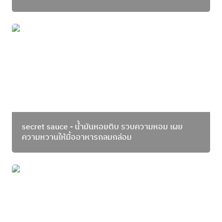
secret sauce - น้ำมันหอยติบ รวบความหอม เผยความ
หวานให้มื้ออาหารกลมกล่อม
secret sauce - น้ำมันหอยติบ รวบความหอม เผย
ความหวานให้มื้ออาหารกลมกล่อม
Thailand Rice Festival 2024 พบกับแมวกินปลา และ
เมนูพิเศษสร้างสรรค์จากวัตถุดิบท้องทะเลพังงา ผ่านสี่
บุคคลที่น่าสนใจ ที่บูธ PN10