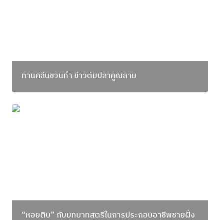
ทานคลีนชวนทำ ข้าวต้มปลาคูณสาม
“หอยติบ” กับบทบาทสตรีในการประกอบอาชีพชายฝั่ง
“หอยติบ” กับบทบาทสตรีในการประกอบอาชีพชายฝั่ง