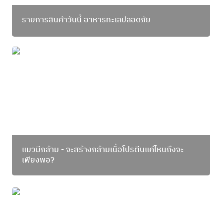
รายการสินค้าวันนี้ อาหารทะเลปลอดภัย
แมวมีกล้าม - จะสร้างกล้ามเนื้อโปรตีนแค่ไหนถึงจะ
เพียงพอ?
แมวมีกล้าม - จะสร้างกล้ามเนื้อโปรตีนแค่ไหนถึงจะ
เพียงพอ?
Say hello better! ปลาไทยมีโอเมก้า 3 จริงมั้ย?