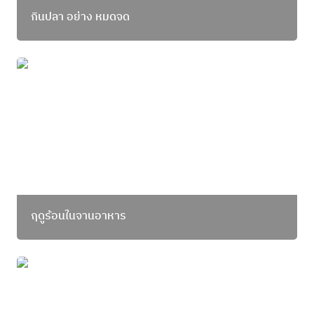
กินปลา อย่าง หมดจด
ฤดูร้อนในจานอาหาร
ฤดูร้อนในจานอาหาร
ฉลองวันเกิดครบ 3 ขวบ แมวกินปลา