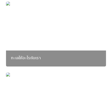
ทะเลให้อะไรกับเรา
ทะเลให้อะไรกับเรา
หยุดอวนตาถี่ ถ้าเราอยากกินของดีๆไปนานๆ