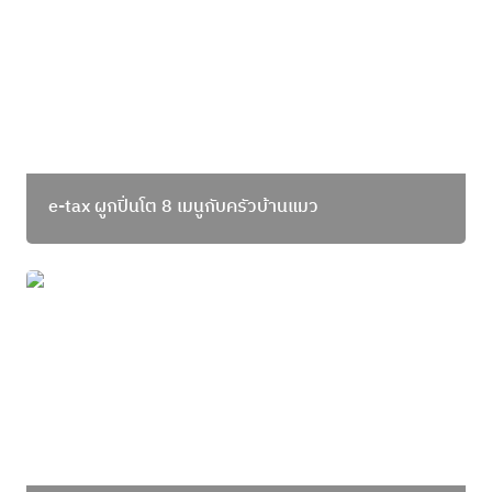
e-tax ผูกปิ่นโต 8 เมนูกับครัวบ้านแมว
กินปลา อย่าง หมดจด