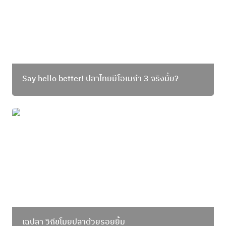
Say hello better! ปลาไทยมีโอเมก้า 3 จริงมั้ย? 
เฉปลา วิถีขโมยปลาด้วยรอยยิ้ม
เฉปลา วิถีขโมยปลาด้วยรอยยิ้ม