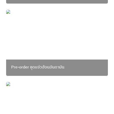
Pre-order ชุดเเจ่วฮ้อนอันดามัน
Pre-order ชุดเเจ่วฮ้อนอันดามัน
โบนัสส่งท้ายปี ยิ่งกินหลากหลายได้ลด X2