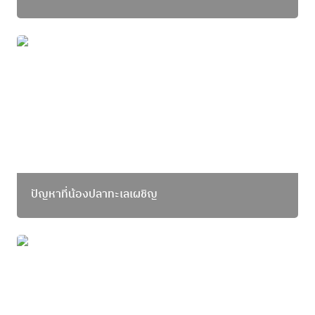
ปัญหาที่น้องปลาทะเลเผชิญ
ปัญหาที่น้องปลาทะเลเผชิญ
แคมเปญฉลอง 2 ขวบ แมวกินปลา