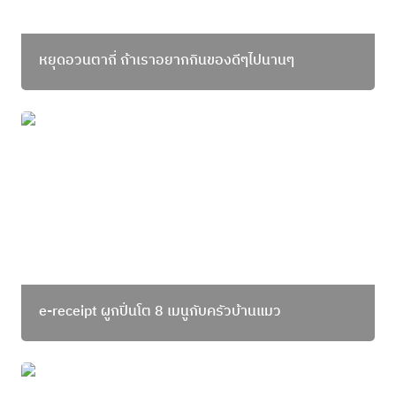
หยุดอวนตาถี่ ถ้าเราอยากกินของดีๆไปนานๆ 
e-receipt ผูกปิ่นโต 8 เมนูกับครัวบ้านแมว
e-receipt ผูกปิ่นโต 8 เมนูกับครัวบ้านแมว
e-tax ผูกปิ่นโต 8 เมนูกับครัวบ้านแมว