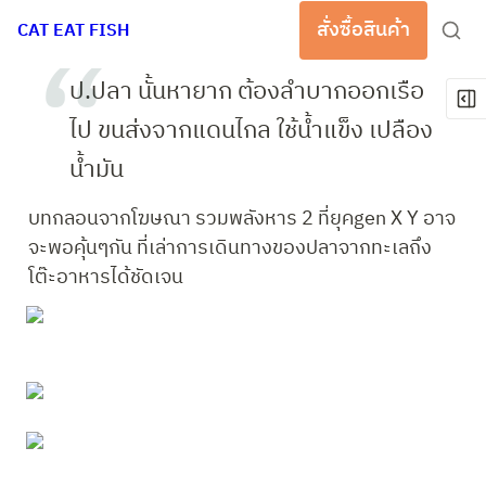
สั่งซื้อสินค้า
CAT EAT FISH
ป.ปลา นั้นหายาก ต้องลำบากออกเรือ
ไป ขนส่งจากแดนไกล ใช้น้ำแข็ง เปลือง
น้ำมัน
บทกลอนจากโฆษณา รวมพลังหาร 2 ที่ยุคgen X Y อาจ
จะพอคุ้นๆกัน ที่เล่าการเดินทางของปลาจากทะเลถึง
โต๊ะอาหารได้ชัดเจน 