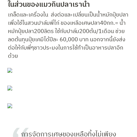
ในส่วนของแมวกินปลาเรานำ
เกล็ดและเครื่องใน  ส่งต่อและเปลี่ยนเป็นน้ำหมักปุ๋ยปลา
เพื่อใช้ในสวนปาล์มพี่ไก่ ของเหลือเศษปลา40กก.= น้ำ
หมักปุ๋ยปลา200ลิตร ใช้กับปาล์ม200ต้น/1เดือน ช่วย
ลดต้นทุนปุ๋ยเคมีได้ปีละ 60,000 บาท นอกจากนี้ยังส่ง
ต่อให้กับพี่ๆชาวประมงในการใช้ทำเป็นอาหารปลาอีก
ด้วย
 การจัดการเศษของเหลือทิ้งไม่เพียง