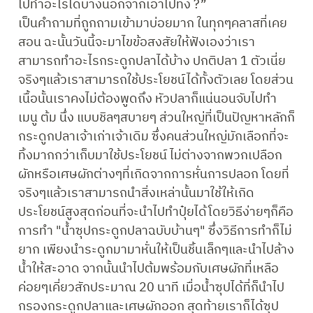
ไปทำอะไรได้บ้างนอกจากเอาไปทิ้ง ?”

เป็นคำถามที่ถูกถามเข้ามาบ่อยมาก ในทุกๆคลาสที่เคย
สอน ฉะนั้นวันนี้จะมาไขข้อสงสัยให้ฟังเองว่าเรา
สามารถทำอะไรกระดูกปลาได้บ้าง ปกติปลา 1 ตัวเนี่ย
จริงๆแล้วเราสามารถใช้ประโยชน์ได้ทั้งตัวเลย โดยส่วน
เนื้อนั้นเราคงไม่ต้องพูดถึง หัวปลาก็แน่นอนจับไปทำ
เมนู ต้ม นึ่ง แบบชิลๆสบายๆ ส่วนใหญ่ที่เป็นปัญหาหลักก็ 
กระดูกปลาเจ้าเก่าเจ้าเดิม ซึ่งคนส่วนใหญ่มักเลือกที่จะ
ทิ้งมากกว่าเก็บมาใช้ประโยชน์ ไม่ต่างจากพวกเปลือก
ผักหรือเศษผักต่างๆที่เกิดจากการหั่นการปลอก โดยที่
จริงๆแล้วเราสามารถนำสิ่งเหล่านั้นมาใช้ให้เกิด
ประโยชน์สูงสุดก่อนที่จะนำไปทำปุ๋ยได้โดยวิธีง่ายๆก็คือ
การทำ "น้ำซุปกระดูกปลาฉบับบ้านๆ" ซึ่งวิธีการทำก็ไม่
ยาก เพียงนำระดูกมามาหั่นให้เป็นชิ้นเล็กๆและนำไปล้าง
น้ำให้สะอาด จากนั้นนำไปต้มพร้อมกับเศษผักที่เหลือ 
ค่อยๆเคี่ยวสักประมาณ 20 นาที เมื่อน้ำซุปได้ที่ก็นำไป
กรองกระดูกปลาและเศษผักออก สุดท้ายเราก็ได้ซุป