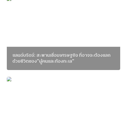
แลนด์บริดจ์: สะพานเชื่อมเศรษฐกิจ ที่อาจจะต้องแลก
ด้วยชีวิตของ”ผู้คนและท้องทะเล”
แลนด์บริดจ์: สะพานเชื่อมเศรษฐกิจ ที่อาจจะต้องแลก
ด้วยชีวิตของ”ผู้คนและท้องทะเล”
ผลิตภัณฑ์จากคนหลงที่จะ ‘รักษ์ อาหารที่ดี’ - Bo.lan x
แมวกินปลา