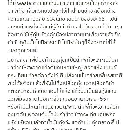
ได้มี waste จากแมวกินปลามาก แต่ส่วนใหญ่ถ้าสั่งกุ้ง
มา พี่ก็จะเก็บหัวกับเปลือกไว้ทำน้ำมันบ้าง สต๊อกบ้าง

ความเห็นเกี่ยวกับเรื่องนี้คือ เสียดายของอ่ะ55+ เป็น
คนงกท่านหนึ่ง คือแค่รู้สึกว่าถ้าเราได้วัตถุดิบที่ดีมา เรา
ก็อยากใช้ให้คุ้ม น้องกุ้งน้องปลาตายมาเพื่อเราแล้ว ยิ่ง
ถ้าวัตถุดิบนั้นไม่มีสารเคมี ไม่มียาใดๆก็ยิ่งอยากใช้ให้
อย่างกุ้งถ้าพี่ต้องทำเมนูกุ้งที่เป็นน้ำ พี่ก็จะแกะเปลือก
มาล้างให้สะอาดแล้วต้มกับหอมใหญ่ พริกแห้ง ใบเบย์ 
กระเทียม ทำสต๊อกกุ้งไว้เติมใส่จานนั้นๆช่วยเพิ่มรสชาติ 
พอได้สต๊อกแล้วพี่ยังไม่ทิ้งเปลือกกุ้ง เอาเปลือกที่ทำ
สต๊อกมาอบด้วยเตาอบให้แห้ง แล้วปั่นเป็นผงกุ้งแสน
นัวเพิ่มรสชาติไปอีก กลิ่นเหมือนฮานามิเลย+55+           
หรือถ้าวันไหนทำเมนูข้าวผัด/พาสต้า พี่ก็จะเอาเปลือก
กุ้งมาตุ๋นไฟอ่อนกับน้ำมันรำข้าว ใส่กระเทียมกับพริก
แห้ง ให้หอมแล้วทำน้ำมันกุ้งจ้ะ แต่ถ้าเปนกุ้งตลาดพี่ไม่