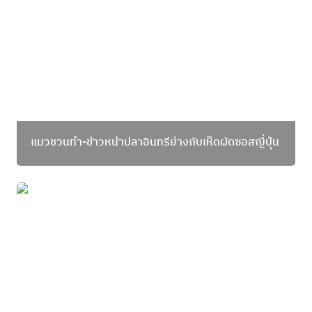
แมวชวนทำ-ข้าวหน้าปลาอินทรีย่างกับเห็ดผัดซอสญี่ปุ่น
แมวชวนทำ-สปาเกตตี้ครีมเลม่อนกับปลาช่อนทะเลอบ