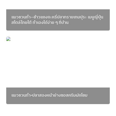
แมวชวนทำ—ข้าวแกงกะหรี่ปลาทรายเทมปุระ เมนูญี่ปุ่น
สไตล์ไทยใต้ ทำเองได้ง่าย ๆ ที่บ้าน
แมวชวนทำ-ปลาสองหน้าย่างซอสครีมผักโขม
แมวชวนทำ-ปลาสองหน้าย่างซอสครีมผักโขม
แมวชวนทำ-ข้าวหน้าปลาอินทรีย่างกับเห็ดผัดซอสญี่ปุ่น