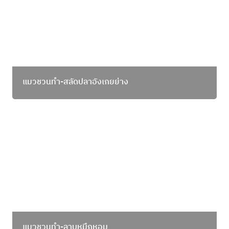
แมวชวนทำ-สลัดปลาอังเกยย่าง
แมวชวนทำ-ลาบหมึกหอม
แมวชวนทำ-ลาบหมึกหอม