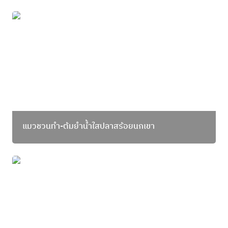
แมวชวนทำ-ต้มยำน้ำใสปลาสร้อยนกเขา
แมวชวนทำ-ต้มยำน้ำใสปลาสร้อยนกเขา
แมวชวนทำ—ข้าวแกงกะหรี่ปลาทรายเทมปุระ เมนูญี่ปุ่น
สไตล์ไทยใต้ ทำเองได้ง่าย ๆ ที่บ้าน