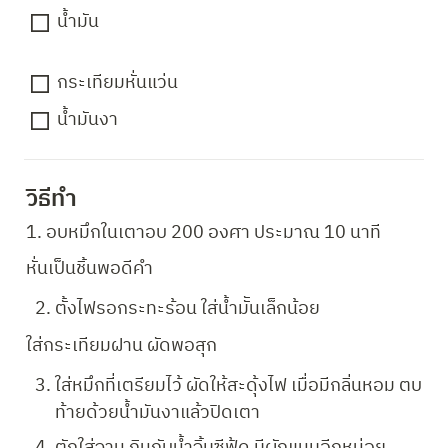
น้ำมัน
กระเทียมหั่นแว่น
น้ำมันงา
วิธีทำ 
1. อบหมึกในเตาอบ 200 องศา ประมาณ 10 นาที
หั่นเป็นชิ้นพอดีคำ
ตั้งไฟรอกระทะร้อน ใส่น้ำมัันเล็กน้อย
ใส่กระเทียมฝาน ผัดพอสุก
ใส่หมึกที่เตรียมไว้ ผัดให้สะดุ้งไฟ เมื่อมีกลิ่นหอม ตบ
ท้ายด้วยน้ำมันงาแล้วปิดเตา
ตักใส่จาน กินกับน้ำจิ้มซีฟู้ด มีผักแนมอีกหน่อย