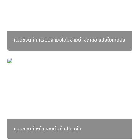
แมวชวนทำ-แรปปลามงโฉมงามย่างเกลือ แป้งใบเหลียง
แมวชวนทำ-ข้าวอบต้มยำปลาเก๋า
แมวชวนทำ-ข้าวอบต้มยำปลาเก๋า