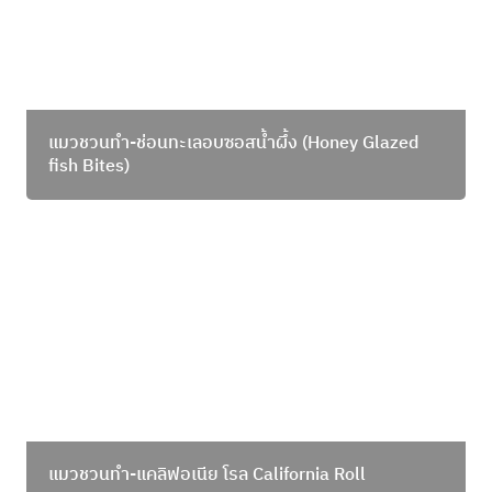
แมวชวนทำ-ช่อนทะเลอบซอสน้ำผึ้ง
 (Honey Glazed 
fish Bites)
แมวชวนทำ-แคลิฟอเนีย โรล California Roll
แมวชวนทำ-แคลิฟอเนีย โรล 
California Roll