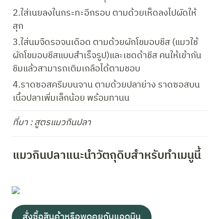
2.ใส่เนยลงในกระทะอีกรอบ ตามด้วยเห็ดลงไปผัดให้
สุก
3.ใส่นมจืดรอจนเดือด ตามด้วยผักโขมอบชีส (แมวใช้
ผักโขมอบชีสแบบสำเร็จรูป)และเชดด้าชีส คนให้เข้ากัน 
ชิมแล้วสามารถเติมเกลือได้ตามชอบ
4.ราดซอสครีมบนจาน ตามด้วยปลาย่าง ราดซอสบน
เนื้อปลาเพิ่มเล็กน้อย พร้อมทานน
ที่มา : สูตรแมวกินปลา
แมวกินปลาแนะนำวัตถุดิบสำหรับทำเมนูนี้
สั่งซื้อสินค้าหรือพูดคุยกับแอดมิน