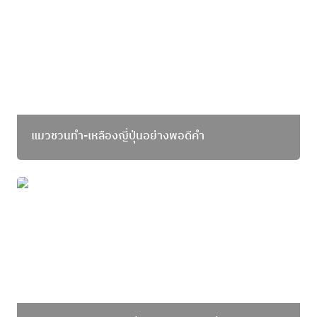
แมวชวนทำ-เหลืองญี่ปุ่นอย่างพอดีคำ
ผลิตภัณฑ์จากคนหลงที่จะ ‘รักษ์ อาหารที่ดี’ - Bo.lan x
แมวกินปลา