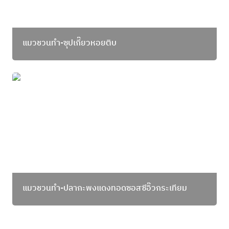
แมวชวนทำ-ซุปเกี๊ยวหอยติบ
แมวชวนทำ-ปลากะพงแดงทอดซอสซีอิ๊วกระเทียม
แมวชวนทำ-ปลากะพงแดงทอดซอสซีอิ๊วกระเทียม