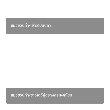
แมวชวนทำ-(ข้าว)ปั้นปลา
แมวชวนทำ-ซาวโดว์กุ้งย่างครีมผักโขม
แมวชวนทำ-ซาวโดว์กุ้งย่างครีมผักโขม