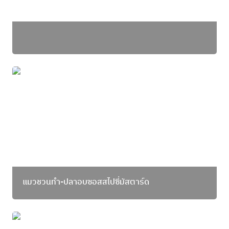
แมวชวนทำ-ปลาอบซอสสไปซี่มัสตาร์ด
แมวชวนทำ-ปลาอบซอสสไปซี่มัสตาร์ด
แมวชวนทำ-เหลืองญี่ปุ่นอย่างพอดีคำ