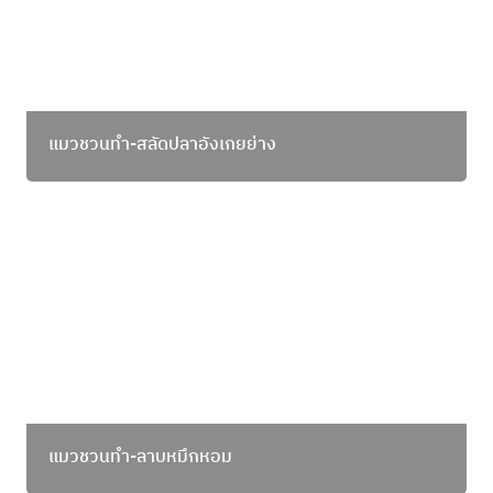
แมวชวนทำ-สลัดปลาอังเกยย่าง
แมวชวนทำ-ลาบหมึกหอม
แมวชวนทำ-ลาบหมึกหอม