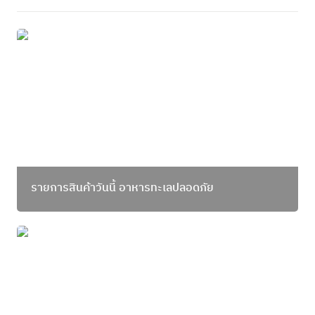
รายการสินค้าวันนี้ อาหารทะเลปลอดภัย
รายการสินค้าวันนี้ อาหารทะเลปลอดภัย
แมวชวนทำ-แรปปลามงโฉมงามย่างเกลือ แป้งใบเหลียง