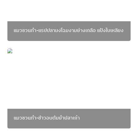
แมวชวนทำ-แรปปลามงโฉมงามย่างเกลือ แป้งใบเหลียง
แมวชวนทำ-ข้าวอบต้มยำปลาเก๋า
แมวชวนทำ-ข้าวอบต้มยำปลาเก๋า