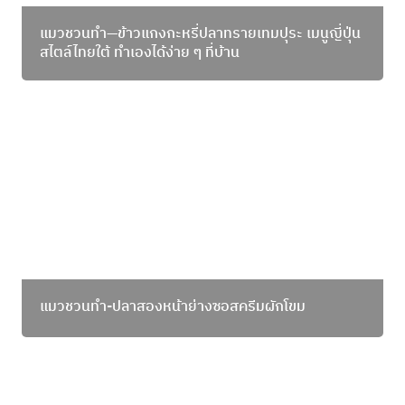
แมวชวนทำ—ข้าวแกงกะหรี่ปลาทรายเทมปุระ เมนูญี่ปุ่น
สไตล์ไทยใต้ ทำเองได้ง่าย ๆ ที่บ้าน
แมวชวนทำ-ปลาสองหน้าย่างซอสครีมผักโขม
แมวชวนทำ-ปลาสองหน้าย่างซอสครีมผักโขม
แมวชวนทำ-ข้าวหน้าปลาอินทรีย่างกับเห็ดผัดซอสญี่ปุ่น