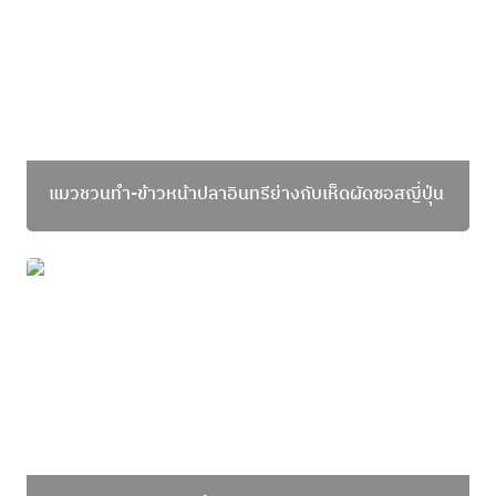
แมวชวนทำ-ข้าวหน้าปลาอินทรีย่างกับเห็ดผัดซอสญี่ปุ่น
แมวชวนทำ-สปาเกตตี้ครีมเลม่อนกับปลาช่อนทะเลอบ