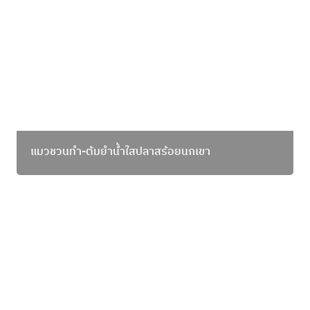
แมวชวนทำ-ต้มยำน้ำใสปลาสร้อยนกเขา
แมวชวนทำ-ต้มยำน้ำใสปลาสร้อยนกเขา
แมวชวนทำ—ข้าวแกงกะหรี่ปลาทรายเทมปุระ เมนูญี่ปุ่น
สไตล์ไทยใต้ ทำเองได้ง่าย ๆ ที่บ้าน