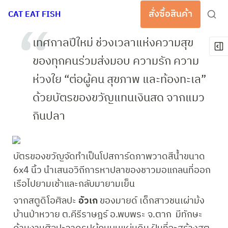
สั่งซื้อสินค้า
CAT EAT FISH
เทศกาลปีใหม่ ช่วงเวลาแห่งความสุข 
ของทุกคนร่วมส่งมอบ ความรัก ความ
ห่วงใย “ต่อผู้คน สุขภาพ และท้องทะเล” 
ด้วยบัตรของขวัญแทนเงินสด จากแมว
กินปลา 
บัตรของขวัญจัดทำเป็นโปสการ์ดภาพวาดสีน้ำขนาด 
6x4 นิ้ว นำเสนอวิถีการหาปลาของชาวมอแกลนที่ออก
เรือไปยามเช้าและกลับมายามเย็น 
จากสตูดิโอศิลปะ 
อัวเก 
ของมายด์ 
เด็กสาวชนเผ่าม้ง 
บ้านป่าหวาย ต.คีรีราษฎร์ อ.พบพระ จ.ตาก  มีทักษะ