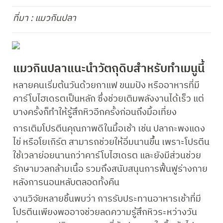
ที่มา : แมวกินปลา
แมวกินปลาแนะนำวัตถุดิบสำหรับทำเมนูนี้
หลายคนเริ่มต้นวันด้วยกาแฟ ขนมปัง หรืออาหารที่มี
คาร์โบไฮเดรตเป็นหลัก ซึ่งช่วยเติมพลังงานได้เร็ว แต่
บางครั้งก็ทำให้รู้สึกหิวอีกครั้งก่อนถึงมื้อเที่ยง
การเติมโปรตีนคุณภาพดีในมื้อเช้า เช่น ปลากะพงแดง 
ไข่ หรือโยเกิร์ต สามารถช่วยให้อิ่มนานขึ้น เพราะโปรตีน
ใช้เวลาย่อยนานกว่าคาร์โบไฮเดรต และยังมีส่วนช่วย
รักษามวลกล้ามเนื้อ รวมถึงสนับสนุนการฟื้นฟูร่างกาย
หลังการนอนหลับตลอดทั้งคืน
งานวิจัยหลายชิ้นพบว่า การรับประทานอาหารเช้าที่มี
โปรตีนเพียงพออาจช่วยลดความรู้สึกหิวระหว่างวัน 