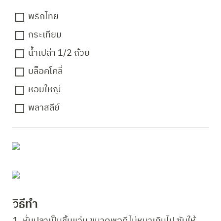
พริกไทย
กระเทียม
น้ำเปล่า 1/2 ถ้วย
บล็อคโคลี่
หอมใหญ่
พลาสลีย์
วิธีทำ 
1. หั่นปลาเป็นชิ้นแว่น ขนาดพอดีไม่หนาเกินไป ซับให้