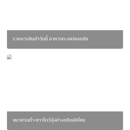
รายการสินค้าวันนี้ อาหารทะเลปลอดภัย
แมวชวนทำ-ซาวโดว์กุ้งย่างครีมผักโขม
แมวชวนทำ-ซาวโดว์กุ้งย่างครีมผักโขม