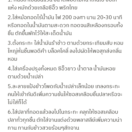
แห้ง หมักด้วยเกลือซีอิ๊ว พริกไทย 
2.ใส่หม้อทอดไร้น้ำมัน ไฟ 200 องศา นาน 20-30 นาที 
หรือทอดในน้ำมันตามสะดวก ทอดจนสีเหลืองกรอบทั้ง
ชิ้น ตักขึ้นพักไว้ให้สะเด็ดน้ำมัน
3.ตั้งกระทะ ใส่น้ำมันรำข้าว ตามด้วยกระเทียมสับ หอม
ใหญ่หั่นชิ้นพอดีคำ บล็อคโคลี่ ลงไปผัดให้พอสุกส่งกลิ่น
หอม
4.ใส่เครื่องปรุงทั้งหมด ซีอิ๊วขาว น้ำตาล น้ำมันหอย 
ตามด้วยน้ำเปล่า
5.ละลายแป้งข้าวโพดกับน้ำเปล่าเล็กน้อย เทลงกระทะ 
คนให้เข้ากันดีเพิ่มความข้นให้ซอสเคลือบชิ้นปลาหรือจะ
ไม่ใส่ก็ได้
6.ใส่ปลาที่ทอดแล้วลงไปในกระทะ คลุกให้ซอสเคลือบ
ปลาทั่วทุกชิ้น ตักใส่จานแต่งด้วยพลาสลีย์เพิ่มความน่า
ทาน ทานกับข้าวสวยร้อนๆสักจาน