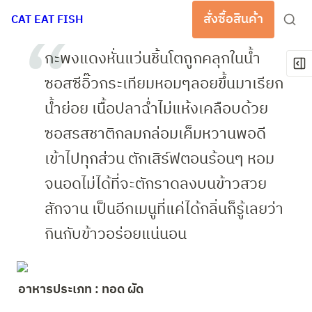
สั่งซื้อสินค้า
CAT EAT FISH
กะพงแดงหั่นแว่นชิ้นโตถูกคลุกในน้ำ
ซอสซีอิ๊วกระเทียมหอมๆลอยขึ้นมาเรียก
น้ำย่อย เนื้อปลาฉ่ำไม่แห้งเคลือบด้วย
ซอสรสชาติกลมกล่อมเค็มหวานพอดี
เข้าไปทุกส่วน ตักเสิร์ฟตอนร้อนๆ หอม
จนอดไม่ได้ที่จะตักราดลงบนข้าวสวย
สักจาน เป็นอีกเมนูที่แค่ได้กลิ่นก็รู้เลยว่า
กินกับข้าวอร่อยแน่นอน
อาหารประเภท : ทอด ผัด