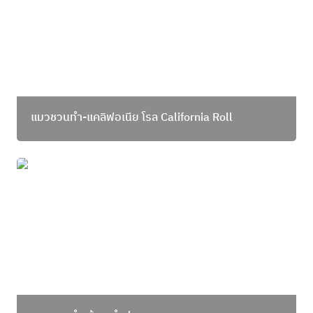
แมวชวนทำ-แคลิฟอเนีย โรล 
California Roll
แมวชวนทำ-ข้าวขยำปลา