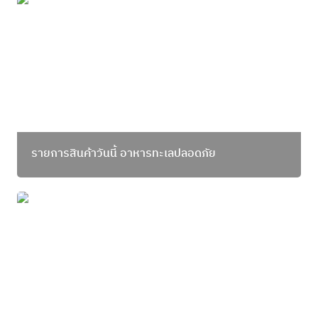
รายการสินค้าวันนี้ อาหารทะเลปลอดภัย
รายการสินค้าวันนี้ อาหารทะเลปลอดภัย
แมวชวนทำ-ตะมะแก้มแดงซอสครีมศรีราชา