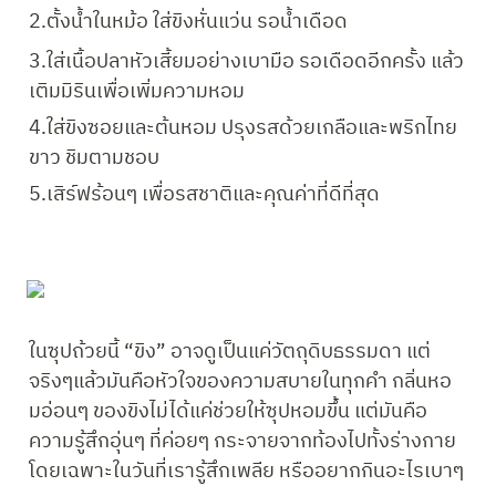
2.ตั้งน้ำในหม้อ ใส่ขิงหั่นแว่น รอน้ำเดือด
3.ใส่เนื้อปลาหัวเสี้ยมอย่างเบามือ รอเดือดอีกครั้ง แล้ว
เติมมิรินเพื่อเพิ่มความหอม
4.ใส่ขิงซอยและต้นหอม ปรุงรสด้วยเกลือและพริกไทย
ขาว ชิมตามชอบ
5.เสิร์ฟร้อนๆ เพื่อรสชาติและคุณค่าที่ดีที่สุด
ในซุปถ้วยนี้ “ขิง” อาจดูเป็นแค่วัตถุดิบธรรมดา แต่
จริงๆแล้วมันคือหัวใจของความสบายในทุกคำ กลิ่นหอ
มอ่อนๆ ของขิงไม่ได้แค่ช่วยให้ซุปหอมขึ้น แต่มันคือ
ความรู้สึกอุ่นๆ ที่ค่อยๆ กระจายจากท้องไปทั้งร่างกาย 
โดยเฉพาะในวันที่เรารู้สึกเพลีย หรืออยากกินอะไรเบาๆ