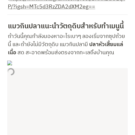
P/?igsh=MTc5d3RzZDA2dXM2eg==
แมวกินปลาแนะนำวัตถุดิบสำหรับทำเมนูนี้
ถ้าวันนี้คุณกำลังมองหาอะไรเบาๆ ลองเริ่มจากซุปถ้วย
นี้ และถ้ายังไม่มีวัตถุดิบ แมวกินปลามี 
ปลาหัวเสี้ยมแล่
เนื้อ
 สด สะอาดพร้อมส่งตรงจากทะเลถึงบ้านคุณ