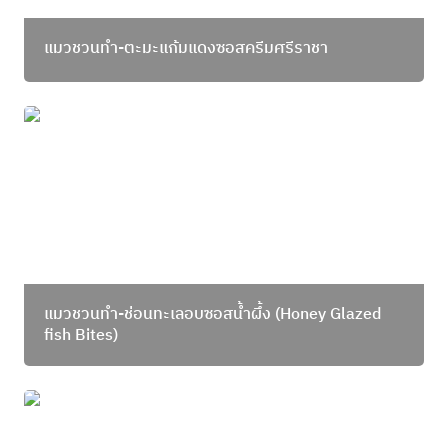
แมวชวนทำ-ตะมะแก้มแดงซอสครีมศรีราชา
แมวชวนทำ-ช่อนทะเลอบซอสน้ำผึ้ง (Honey Glazed
fish Bites)
แมวชวนทำ-ช่อนทะเลอบซอสน้ำผึ้ง
 (Honey Glazed 
fish Bites)
แมวชวนทำ-แคลิฟอเนีย โรล California Roll