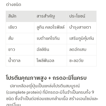
ต่างชนิด
สีผัก
สารสำคัญ
ประโยชน์
เขียว
ลูทีน คลอโรฟิลล์
บำรุงสายตา
ส้ม
เบต้าแคโรทีน
เสริมภูมิคุ้มกัน
ขาว
อัลลิซิน
ลดอักเสบ
น้ำตาล
โพลีฟีนอล
ชะลอวัย
โปรตีนคุณภาพสูง + กรดอะมิโนครบ
    ปลาเหลืองญี่ปุ่นเป็นแหล่งโปรตีนสมบูรณ์ 
(complete protein) ที่มีกรดอะมิโนจำเป็นครบทั้ง 9 
ชนิด ซึ่งจำเป็นต่อซ่อมแซมกล้ามเนื้อ สร้างเอนไซม์และ
ฮอร์โมน