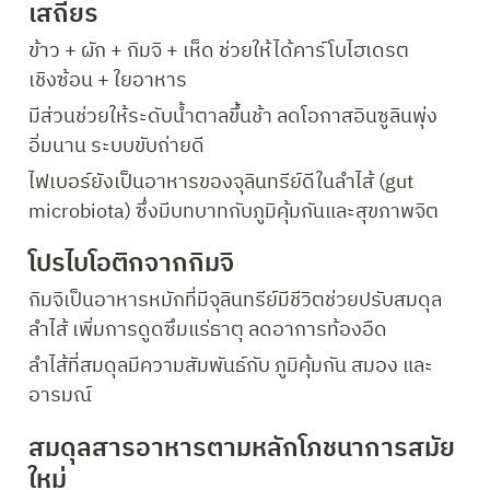
เสถียร
ข้าว + ผัก + กิมจิ + เห็ด ช่วยให้ได้คาร์โบไฮเดรต
เชิงซ้อน + ใยอาหาร
มีส่วนช่วยให้ระดับน้ำตาลขึ้นช้า ลดโอกาสอินซูลินพุ่ง 
อิ่มนาน ระบบขับถ่ายดี
ไฟเบอร์ยังเป็นอาหารของจุลินทรีย์ดีในลำไส้ (gut 
microbiota) ซึ่งมีบทบาทกับภูมิคุ้มกันและสุขภาพจิต
โปรไบโอติกจากกิมจิ
กิมจิเป็นอาหารหมักที่มีจุลินทรีย์มีชีวิตช่วยปรับสมดุล
ลำไส้ เพิ่มการดูดซึมแร่ธาตุ ลดอาการท้องอืด
ลำไส้ที่สมดุลมีความสัมพันธ์กับ ภูมิคุ้มกัน สมอง และ
อารมณ์
สมดุลสารอาหารตามหลักโภชนาการสมัย
ใหม่