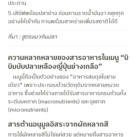
ประทาน
5.เสิร์ฟพร้อมปลาย่าง ก่อนทานราดน้ำมันงา คลุกทุก
อย่างให้เข้ากัน ทานพร้อมสาหร่ายเพิ่มรสชาติได้ดี
ที่มา : สูตรแมวกินปลา
ความหลากหลายของสารอาหารในเมนู “บิ
บิมบับปลาเหลืองญี่ปุ่นย่างเกลือ”
    เมนูนี้ถือเป็นตัวอย่างของ “อาหารสมดุลในชาม
เดียว” เพราะประกอบด้วยวัตถุดิบจากหลายหมวด
อาหาร ซึ่งช่วยให้ร่างกายได้รับสารอาหารครบถ้วนทั้ง
ระดับมหภาค (macronutrients) และจุลภาค 
(micronutrients)
สารต้านอนุมูลอิสระจากผักหลากสี
การใช้ผักหลายสีไม่ใช่แค่สวย แต่หมายถึงสารอาหาร