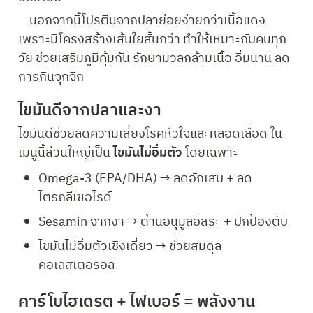
    นอกจากนี้โปรตีนจากปลาย่อยง่ายกว่าเนื้อแดง 
เพราะมีโครงสร้างเส้นใยสั้นกว่า ทำให้เหมาะกับคนทุก
วัย ช่วยเสริมภูมิคุ้มกัน รักษามวลกล้ามเนื้อ อิ่มนาน ลด
การกินจุกจิก
ไขมันดีจากปลาและงา
ไขมันดีช่วยลดความเสี่ยงโรคหัวใจและหลอดเลือด ใน
เมนูนี้ส่วนใหญ่เป็น 
ไขมันไม่อิ่มตัว
 โดยเฉพาะ
Omega-3 (EPA/DHA) → ลดอักเสบ + ลด
ไตรกลีเซอไรด์
Sesamin จากงา → ต้านอนุมูลอิสระ + ปกป้องตับ
ไขมันไม่อิ่มตัวเชิงเดี่ยว → ช่วยสมดุล
คอเลสเตอรอล
คาร์โบไฮเดรต + ไฟเบอร์ = พลังงาน