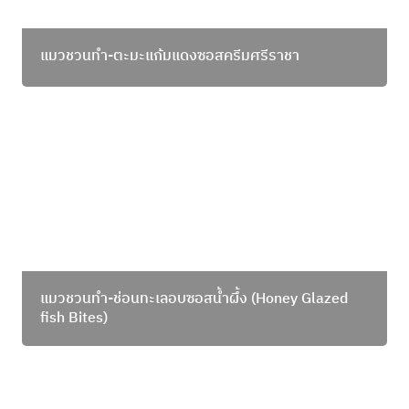
แมวชวนทำ-ตะมะแก้มแดงซอสครีมศรีราชา
แมวชวนทำ-ช่อนทะเลอบซอสน้ำผึ้ง (Honey Glazed
fish Bites)
แมวชวนทำ-ช่อนทะเลอบซอสน้ำผึ้ง
 (Honey Glazed 
fish Bites)
แมวชวนทำ-แคลิฟอเนีย โรล California Roll