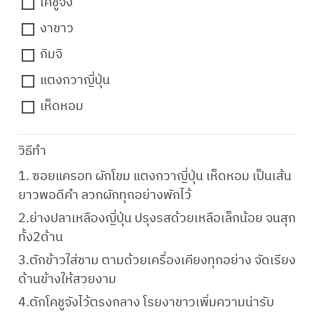
โคชูจัง
งาขาว
กิมจิ
แตงกวาญี่ปุ่น
เห็ดหอม
วิธีทำ 
1. ซอยแครอท ผักโขม แตงกวาญี่ปุ่น เห็ดหอม เป็นเส้น
ยาวพอดีคำ ลวกผักทุกอย่างพักไว้
2.ย่างปลาเหลืองญี่ปุ่น ปรุงรสด้วยเหลือเล็กน้อย จนสุก
ทั้ง2ด้าน
3.ตักข้าวใส่ชาม ตามด้วยเครื่องเคียงทุกอย่าง จัดเรียง
ด้านข้างให้สวยงาม
4.ตักโคชูจังไว้ตรงกลาง โรยงาขาวเพิ่มความน่ารับ