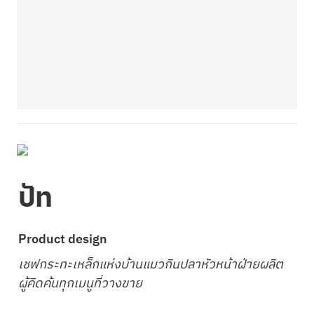
ปัท
Product design 
เชฟกระทะเหล็กแห่งบ้านแมวกินปลาหัวหน้าฝ่ายผลิต

ผู้คิดค้นทุกเมนูที่วางขาย