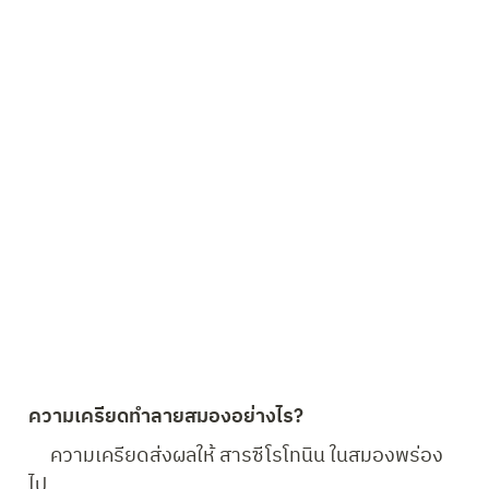
5 อาหารที่ควรเลือกกินหลังออกกำลังกาย
เนื้อสัตว์ไม่ติดมัน ปลาทะเลมีโปรตีนสูง
จะช่วย
ซ่อมแซมส่วนที่สึกหรอของร่างกายได้
ขนมปังโฮลวีท
 ร่างกายจะต้องการพลังงานจาก
คาร์โบไฮเดรต ขนมปังโฮลวีท 1-2 แผ่น ทำให้อิ่ม
ท้องนานและไม่ทำให้อ้วนง่าย