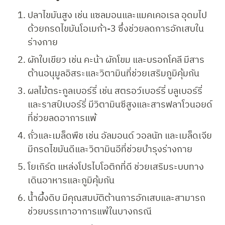
ปลาไขมันสูง เช่น แซลมอนและแมคเคอเรล อุดมไป
ด้วยกรดไขมันโอเมก้า-3 ซึ่งช่วยลดการอักเสบใน
ร่างกาย
ผักใบเขียว เช่น คะน้า ผักโขม และบรอกโคลี มีสาร
ต้านอนุมูลอิสระและวิตามินที่ช่วยเสริมภูมิคุ้มกัน
ผลไม้ตระกูลเบอร์รี่ เช่น สตรอว์เบอร์รี่ บลูเบอร์รี่ 
และราสป์เบอร์รี่ มีวิตามินซีสูงและสารฟลาโวนอยด์
ที่ช่วยลดอาการแพ้
ถั่วและเมล็ดพืช เช่น อัลมอนด์ วอลนัท และเมล็ดเจีย 
มีกรดไขมันดีและวิตามินอีที่ช่วยบำรุงร่างกาย
โยเกิร์ต แหล่งโปรไบโอติกที่ดี ช่วยเสริมระบบทาง
เดินอาหารและภูมิคุ้มกัน
น้ำผึ้งดิบ มีคุณสมบัติต้านการอักเสบและสามารถ
ช่วยบรรเทาอาการแพ้ในบางกรณี