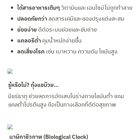
ได้สารอาหารเต็มๆ 
วิตามินและเอนไซม์ไม่ถูกทำลาย
ปลอดภัยกว่า 
ลดสารเคมีและของปรุงแต่งสะสม
ย่อยง่าย 
ดีต่อระบบย่อยและขับถ่าย
แคลอรีต่ำ 
คุมน้ำหนักง่ายขึ้น
ลดเสี่ยงโรค 
เช่น เบาหวาน ความดัน ไขมันสูง
รู้หรือไม่? กุ้งแชบ๊วย…
มีแร่ธาตุ ช่วยลดการอักเสบในร่างกายไขมันต่ำ แถม
แคลต่ำโปรตีนสูง ถือเป็นทางเลือกที่ดีต่อสุขภาพ
 นาฬิกาชีวภาพ (Biological Clock)