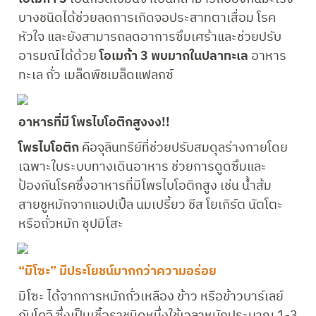
บางชนิดได้ช่วยลดการเกิดจอประสาทตาเสื่อม โรค
หัวใจ และยังสามารถลดอาการซึมเศร้าและช่วยปรับ
อารมณ์ได้ด้วย 
โอเมก้า 3 พบมากในปลาทะเล 
อาหาร
ทะเล ถั่ว เมล็ดพืชเมล็ดแฟลกซ์
อาหารที่มี โพรไบโอติกสูงงง!!
โพรไบโอติก
 คือจุลินทรีย์ที่ช่วยปรับสมดุลร่างกายโดย
เฉพาะใบระบบทางเดินอาหาร ช่วยการดูดซึมและ
ป้องกันโรคซึ่งอาหารที่มีโพรไบโอติกสูง เช่น น้ำส้ม
สายชูหมักจากแอปเปิ้ล นมเปรี้ยว ชีส โยเกิร์ต นัตโตะ
หรือถั่วหมัก ซุปมิโสะ
“มิโซะ” มีประโยชน์มากกว่าความอร่อย
มิโซะ ได้จากการหมักถั่วเหลือง ข้าว หรือข้าวบาร์เลย์ 
กับโคจิ ซึ่งเป็นเชื้อราชนิดหนึ่งใช้เวลาหมักประมาณ 1-3 