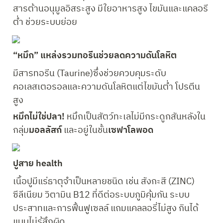
สารต้านอนุมูลอิสระสูง มีใยอาหารสูง ไขมันและแคลอรี
ต่ำ ช่วยระบบย่อย
“หมึก” แหล่งรวมทอรีนช่วยลดความดันโลหิต
มีสารทอรีน (Taurine)ซึ่งช่วยควบคุมระดับ
คอเลสเตอรอลและความดันโลหิตแต่ไขมันต่ำ โปรตีน
สูง
หมึกไม่ใช่ปลา! 
หมึกเป็นสัตว์ทะเลไม่มีกระดูกสันหลังใน
กลุ่ม
มอลลัสก์
 และอยู่ในชั้น
เซฟาโลพอด
ปูสาย health
เนื้อปูมีแร่ธาตุจำเป็นหลายชนิด เช่น สังกะสี (ZINC) 
ซีลีเนียม วิตามิน B12 ที่ดีต่อระบบภูมิคุ้มกัน ระบบ
ประสาทและการฟื้นฟูเซลล์ แถมแคลลอรี่ไม่สูง กินได้
แบบไม่รู้สึกผิด