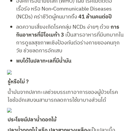
องค์การอนามัยโลก (WHO) เผย โรคไม่ติดต่อ
เรื้อรัง หรือ Non-Communicable Diseases 
(NCDs) คร่าชีวิตผู้คนมากถึง 
41 ล้านคนต่อปี
ลดความเสี่ยงเกิดโรคกลุ่ม NCDs ง่ายๆ ด้วย 
การ
กินอาหารที่มีโอเมก้า 3
 เป็นสารอาหารที่มีบทบาทใน
การดูแลสุขภาพเชิงป้องกันต่อร่างกายของคนทุก
วัย ช่วยลดการอักเสบ
พบได้ในปลาทะเลที่มีน้ำมัน
รู้หรือไม่ ?
น้ำมันจากปลาทะเลช่วยบรรเทาอาการของผู้ป่วยโรค
ไขข้ออักเสบจนสามารถลดการใช้ยาบางส่วนได้
ประโยชน์ปลาน้ำดอกไม้
ปลาน้ำดอกไม้ หรือ ปลาสากหางเหลือง
เป็นปลาเนื้อ