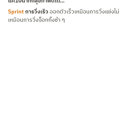
เสริมร่างวัยเก๋า ด้วยเนื้อปลาไทย
เนื้อปลามีโปรตีน 17-23% ย่อยง่าย ท้องไม่อืด มีกรด
อะมิโน