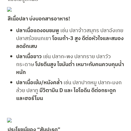
สีเนื้อปลา บ่งบอกสารอาหาร!
ปลาเนื้อแดงอมชมพู 
เช่น ปลาจ้าวสมุทร ปลาอังเกย 
ปลาสร้อยนกเขา 
โอเมก้า-3 สูง ดีต่อหัวใจและสมอง 
ลดอักเสบ
ปลาเนื้อขาว 
เช่น ปลากะพง ปลาทราย ปลาวัว
กระดาษ 
โปรตีนสูง ไขมันต่ำ เหมาะกับคนควบคุมน้ำ
หนัก
ปลาเนื้อเข้ม/หนังคล้ำ 
เช่น ปลาปากหมู ปลากะมงก
ล้วย ปลาทู 
มีวิตามิน D และ ไอโอดีน ดีต่อกระดูก
และฮอร์โมน
ประโยชน์ของ “สับปะรด”