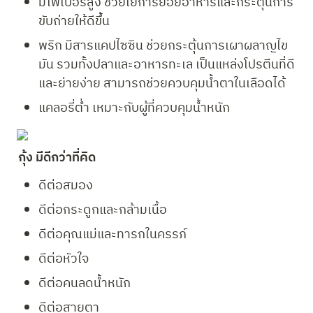
มีไฟเบอร์สูง ช่วยใยการย่อยอาหารและกระตุ้นการ
ขับถ่ายให้ดีขึ้น
พริก มีสารแคปไซซิน ช่วยกระตุ้นการเผาผลาญไข
มัน รวมทั้งปลาและอาหารทะเล เป็นแหล่งโปรตีนที่ดี
และย่ายง่าย สามารถช่วยควบคุมน้ำตาในเลือดได้
แคลอรี่ต่ำ เหมาะกับผู้ที่ควบคุมน้ำหนัก
กุ้ง มีดีกว่าที่คิด
ดีต่อสมอง
ดีต่อกระดูกและกล้ามเนื้อ
ดีต่อคุณแม่และทารกในครรภ์
ดีต่อหัวใจ
ดีต่อคนลดน้ำหนัก
ดีต่อสายตา