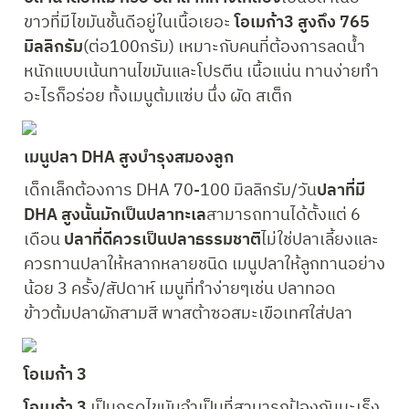
ขาวที่มีไขมันชั้นดีอยู่ในเนื้อเยอะ 
โอเมก้า3 สูงถึง 765 
มิลลิกรัม
(ต่อ100กรัม) เหมาะกับคนที่ต้องการลดน้ำ
หนักแบบเน้นทานไขมันและโปรตีน เนื้อแน่น ทานง่ายทำ
อะไรก็อร่อย ทั้งเมนูต้มแซ่บ นึ่ง ผัด สเต็ก
เม﻿นูปลา DHA สูงบำรุงสมองลูก
เด็กเล็กต้องการ DHA 70-100 มิลลิกรัม/วัน
ปลาที่มี 
DHA สูงนั้นมักเป็นปลาทะเล
สามารถทานได้ตั้งแต่ 6 
เดือน 
ปลาที่ดีควรเป็นปลาธรรมชาติ
ไม่ใช่ปลาเลี้ยงและ
ควรทานปลาให้หลากหลายชนิด เมนูปลาให้ลูกทานอย่าง
น้อย 3 ครั้ง/สัปดาห์ เมนูที่ทำง่ายๆเช่น ปลาทอด 
ข้าวต้มปลาผักสามสี พาสต้าซอสมะเขือเทศใส่ปลา
โอเมก้า 3
โอเมก้า 3
 เป็นกรดไขมันจําเป็นที่สามารถป้องกันมะเร็ง