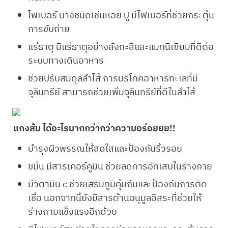
ไฟเบอร์ บางชนิดเช่นหอย ปู มีไฟเบอร์ที่ช่วยกระตุ้น
การขับถ่าย
แร่ธาตุ มีแร่ธาตุอย่างสังกะสีและแมกนีเซียมที่ดีต่อ
ระบบทางเดินอาหาร
ช่วยปรับสมดุลลำไส้ การบริโภคอาหารทะเลที่มี
จุลินทรีย์ สามารถช่วยเพิ่มจุลินทรีย์ที่ดีในลำไส้
แกงส้ม ได้อะไรมากกว่ากว่าความอร่อยยย!!
บำรุงผิวพรรณให้สดใสและป้องกันริ้วรอย
ขมิ้น มีสารเคอร์คูมิน ช่วยลดการอักเสบในร่างกาย
มีวิตามิน c ช่วยเสริมภูมิคุ้มกันและป้องกันการติด
เชื้อ นอกจากนี้ยังมีสารต้านอนุมูลอิสระที่ช่วยให้
ร่างกายแข็งแรงอีกด้วย