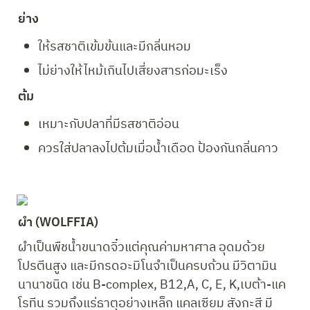
ย่าง
ให้รสชาติเข้มข้นและมีกลิ่นหอม
ไม่ย่างให้ไหม้เกินไปเสี่ยงสารก่อมะเร็ง
ต้ม
เหมาะกับปลาที่มีรสชาติอ่อน
ควรใส่ปลาลงไปต้มเมื่อน้ำเดือด ป้องกันกลิ่นคาว
ผำ (WOLFFIA)
ผำเป็นพืชน้ำขนาดจิ๋วแต่คุณค่ามหาศาล อุดมด้วย 
โปรตีนสูง และมีกรดอะมิโนจำเป็นครบถ้วน มีวิตามิน
นานาชนิด เช่น B-complex, B12,A, C, E, K,เบต้า-แค
โรทีน รวมถึงแร่ธาตุอย่างเหล็ก แคลเซียม สังกะสี มี