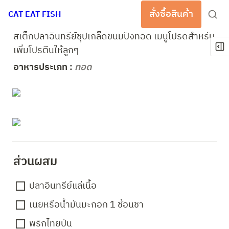
สั่งซื้อสินค้า
CAT EAT FISH
สเต็กปลาอินทรีย์ชุปเกล็ดขนมปังทอด เมนูโปรดสำหรับ
เพิ่มโปรตีนให้ลูกๆ 
อาหารประเภท : 
ทอด
ส่วนผสม 
ปลาอินทรีย์แล่เนื้อ
เนยหรือน้ำมันมะกอก 1 ช้อนชา
พริกไทยป่น